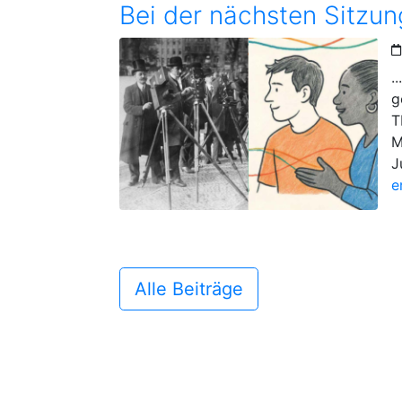
Bei der nächsten Sitzu
.
g
T
M
J
e
Alle Beiträge