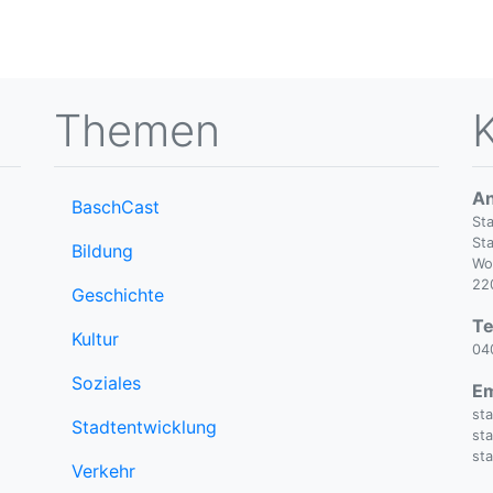
Themen
An
BaschCast
St
Sta
Bildung
Wo
22
Geschichte
Te
Kultur
04
Soziales
Em
st
Stadtentwicklung
st
st
Verkehr