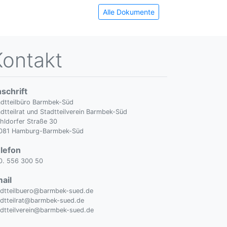
Alle Dokumente
Kontakt
schrift
adtteilbüro Barmbek-Süd
dtteilrat und Stadtteilverein Barmbek-Süd
hldorfer Straße 30
081 Hamburg-Barmbek-Süd
lefon
0. 556 300 50
ail
adtteilbuero@barmbek-sued.de
adtteilrat@barmbek-sued.de
adtteilverein@barmbek-sued.de