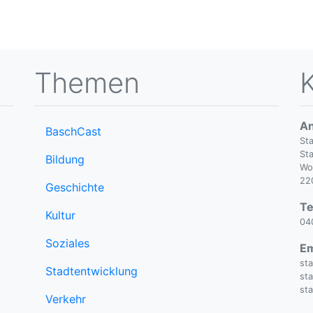
Themen
An
BaschCast
St
Sta
Bildung
Wo
22
Geschichte
Te
Kultur
04
Soziales
Em
st
Stadtentwicklung
st
st
Verkehr