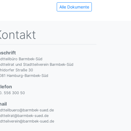
Alle Dokumente
Kontakt
schrift
adtteilbüro Barmbek-Süd
dtteilrat und Stadtteilverein Barmbek-Süd
hldorfer Straße 30
081 Hamburg-Barmbek-Süd
lefon
0. 556 300 50
ail
adtteilbuero@barmbek-sued.de
adtteilrat@barmbek-sued.de
adtteilverein@barmbek-sued.de