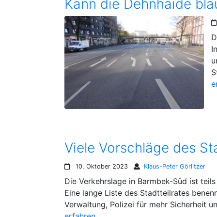
Kann die Dehnhaide bl
D
I
u
S
e
10. Oktober 2023
Klaus-Peter Görlitzer
Die Verkehrslage in Barmbek-Süd ist teils
Eine lange Liste des Stadtteilrates benenn
Verwaltung, Polizei für mehr Sicherheit 
erfahren…