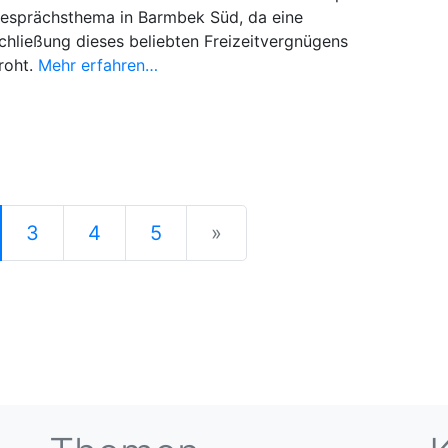
esprächsthema in Barmbek Süd, da eine
chließung dieses beliebten Freizeitvergnügens
roht.
Mehr erfahren…
Next
3
4
5
»