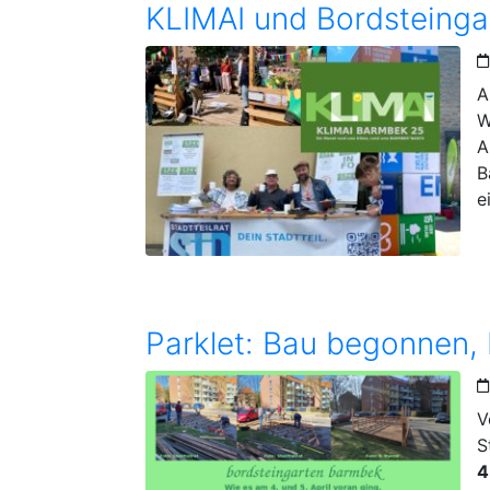
KLIMAI und Bordsteinga
A
W
A
B
e
Parklet: Bau begonnen,
V
S
4