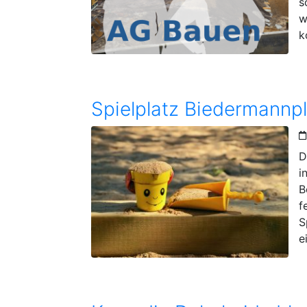
s
w
k
Spielplatz Biedermannpl
D
i
B
f
S
e