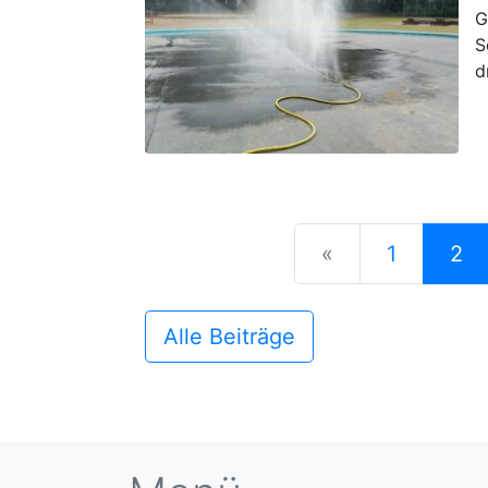
G
S
d
Previous
«
1
2
Alle Beiträge