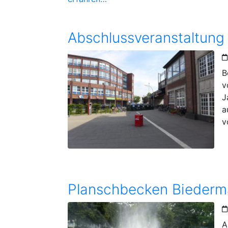
B
v
J
a
v
A