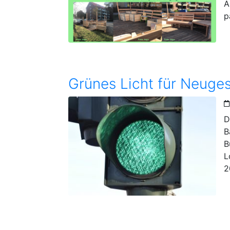
A
p
D
B
B
L
2